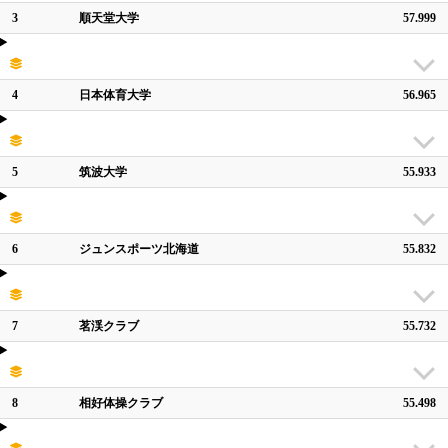
3
順天堂大学
57.999
4
日本体育大学
56.965
5
筑波大学
55.933
6
ジュンスポーツ北海道
55.832
7
茗渓クラブ
55.732
8
相好体操クラブ
55.498