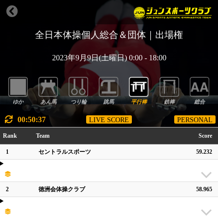
全日本体操個人総合＆団体｜出場権
2023年9月9日(土曜日) 0:00 - 18:00
ゆか
あん馬
つり輪
跳馬
平行棒
鉄棒
総合
00:50:37
LIVE SCORE
PERSONAL
Rank
Team
Score
1
セントラルスポーツ
59.232
2
徳洲会体操クラブ
58.965